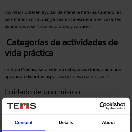
Los niños quieren ayudar de manera natural. Cuando les
permitimos contribuir, ya sea en la escuela o en casa, les
ayudamos a sentirse valorados y capaces.
Categorías de actividades de
vida práctica
La Vida Práctica se divide en categorías claras, cada una
apoyando distintos aspectos del desarrollo infantil.
Cuidado de uno mismo
Tareas que ayudan a los niños a gestionar sus propias
necesidades:
Consent
Details
About
Lavarse las manos