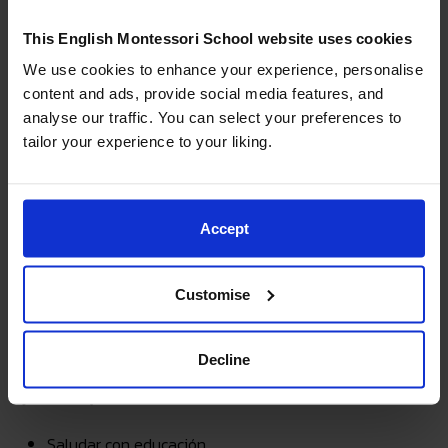
Cepillarse el pelo y los dientes
Vestirse
This English Montessori School website uses cookies
Preparar alimentos sencillos
We use cookies to enhance your experience, personalise
Cuidado del entorno
content and ads, provide social media features, and
analyse our traffic. You can select your preferences to
tailor your experience to your liking.
Actividades que enseñan responsabilidad en los espacios
compartidos:
Regar plantas
Accept
Barrer o quitar el polvo
Poner o recoger la mesa
Customise
Cuidar de los animales
Gracia y cortesía
Decline
Ejercicios que desarrollan conciencia social y empatía:
Saludar con educación