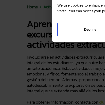
We use cookies to enhance yo
Home
Actividades Extraescolares
traffic. You can select your p
Aprendizaje fuera d
excursiones, depor
Decline
actividades extracu
Involucrarse en actividades extracurriculares
integral de los estudiantes, ya que nutre ha
ámbito académico. Estas actividades mejoran
emocional y físico, fomentando el trabajo en
gestión del tiempo. Además, proporcionan v
autodescubrimiento, la exploración de pasi
integral que se extiende más allá de los lími
Para obtener información, contacta con
cl