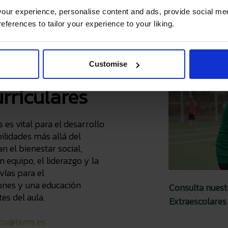
ur experience, personalise content and ads, provide social med
references to tailor your experience to your liking.
el aula:
tes y
Customise
rriculares
 es vital para el desarrollo
bilidades más allá del
 el bienestar social,
 equipo, el liderazgo y la
ías para el
ones y una educación
Consulta nuest
tes del aula.
Extraescolares
ubs@tems.es